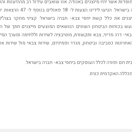
וסדות אשר יהיו מיוצגים באגודה. אנו שואבים עידוד רב מההיענות והענ
ש'הקול הקורא' לכנס עורר בקרב העוסקים בחקר צבא- חברה בישראל. הגיעו לי
ו בכנס ללמעלה מ-120. המציעים מייצגים את כלל קשת יחסי צבא- חברה בישראל: קציני מחקר בצ
מעש בכוחות הביטחון השונים. הנושאים המוצעים מייצגים חתך של 
אי- דרג מדיני, צבא ותקשורת, מוטיבציה לשירות וללחימה ומערך המי
רונות כסביבה וביטחון, מגדר ופמיניזם, שירות צבאי מול שירות אז
בית חם ופורה לכלל העוסקים ביחסי צבא- חברה בישראל.