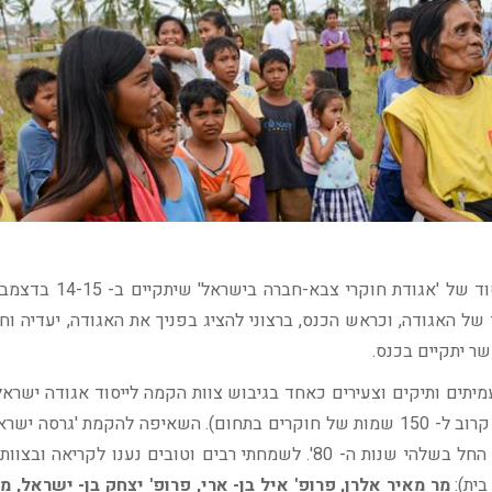
ברצוני להודות לך על הבעת העניין ורצונך להשתתף בכנס היסוד ש
של האגודה, וכראש הכנס, ברצוני להציג בפניך את האגודה, יעדיה וחב
ר יתקיים בכנס.
 בפנייה לעמיתים ותיקים וצעירים כאחד בגיבוש צוות הקמה לייסוד אגודה ישר
תהווה בית לעוסקים בחקר יחסי צבא-חברה. (בידינו רשימה בת קרוב ל- 150 שמות של חוקרים בתחום). השאיפה להקמת 'ג
ה- IUS ו- ERGOMAS איננה חדשה וקדמו לה מספר ניסיונות, החל בשלהי שנות ה- 80'. לשמחתי רבים וטובים נענו ל
מר מאיר אלרן, פרופ' איל בן- ארי, פרופ' יצחק בן- ישראל, מ