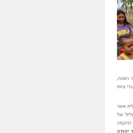
ל 'אגודת חוקרי צבא-חברה בישראל' שיתקיים ב- 14-15 בדצמבר השנה,
רי צוות
אלית אשר
רסה ישראלית' של
קריאה ובצוות ההקמה
ר יהודה