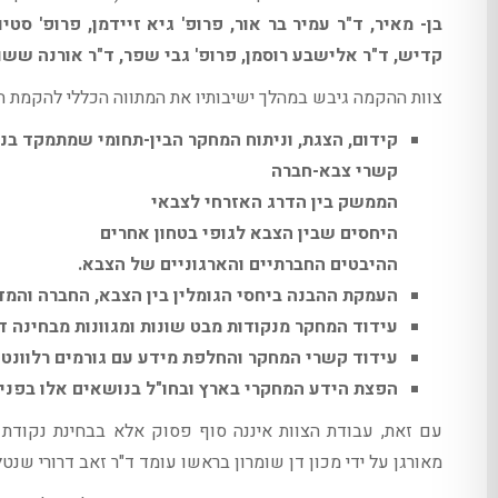
בן- מאיר, ד"ר עמיר בר אור, פרופ' גיא זיידמן, פרופ' סטיו
קדיש, ד"ר אלישבע רוסמן, פרופ' גבי שפר, ד"ר אורנה ששון-
צוות ההקמה גיבש במהלך ישיבותיו את המתווה הכללי להקמת האג
קידום, הצגת, וניתוח המחקר הבין-תחומי שמתמקד ב
קשרי צבא-חברה
הממשק בין הדרג האזרחי לצבאי
היחסים שבין הצבא לגופי בטחון אחרים
ההיבטים החברתיים והארגוניים של הצבא.
העמקת ההבנה ביחסי הגומלין בין הצבא, החברה והמד
עידוד המחקר מנקודות מבט שונות ומגוונות מבחינה ד
עידוד קשרי המחקר והחלפת מידע עם גורמים רלוונטי
הפצת הידע המחקרי בארץ ובחו"ל בנושאים אלו בפני ג
עם זאת, עבודת הצוות איננה סוף פסוק אלא בבחינת נקודת
מאורגן על ידי מכון דן שומרון בראשו עומד ד"ר זאב דרורי שנ