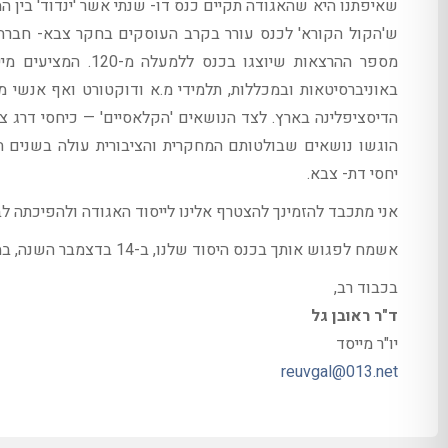
שאיפתנו היא שהאגודה תקיים כנס דו- שנתי אשר 'ינדוד' בין המ
מספר ההרצאות שיוצג
באוניברסיטאות ובמכללות, תלמידי מ.א ודוקטורט ואף אנשי 
הדיסציפלינה בארץ. לצד הנושאים 'הקלאסיים' — כיחסי דרג צב
הוגשו נושאים שבולטותם המחקרית והציבורית עולה בשנים האח
יחסי דת- צבא.
אני מתכבד להזמינך להצטרף אלינו לייסוד האגודה ולהפיכתה ל
אשמח לפגוש אותך בכנס היסוד שלנו, ב-14 בדצמבר השנה, במכללה האקדמית כנרת.
בכבוד רב,
ד"ר ראובן גל
יו"ר מייסד
reuvgal@013.net