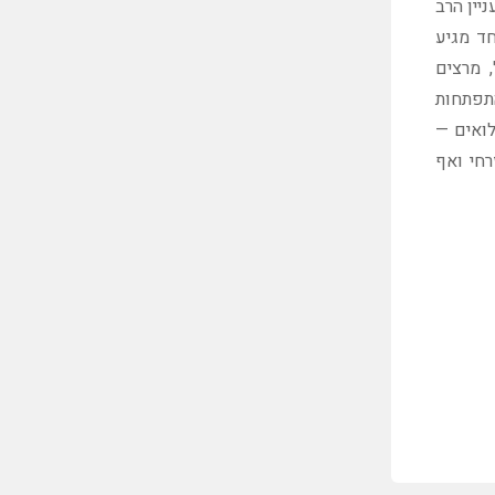
יין הרב
דינו הצעות ל- 18 פאנלים בנוסף ל- 47 הרצאות. יחד מגיע
ה"ל, מרצים
התפתחות
לואים —
רחי ואף