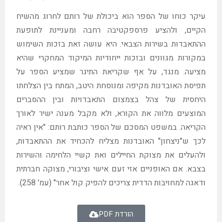
עיקר כוחו של הספר הוא ביכולת של רותם לחרוג מהשיח
הקיים, ולהציע פרספקטיבה רחבה ומעניינת לתופעת
ההתאבדות בשירות הצבאי. היא עושה זאת בזכות השימוש
במקורות מגוונים ובזכות ייחודיות המיקוד המחקרי שהיא
מציעה. מנגד, על אף שקריאת התיגר שמציע הספר על
תפיסת האובדנות מקיפה ומנוסחת היטב, המתח בין הצלחתו
היחסית של צהל בצמצום התאבדויות ובין ההסברים
המוצעים מלווה את הקורא, ולא מקבל מענה ישיר לאורך
הקריאה. במשפט המסכם של הספר כותבת רותם: "אין ראיה
לכך ש"ניצחון" האובדנות מצליח להכחיד את ההתאבדות,
ולהעלים את מצוקת החיילים ואת קשיי הלחימה והשירות
בצבא. אם האופניים אזי זעם אישי וציבורי, מצוקה חברתית
ודאגה למחויבות הדדית צריכים להפיק קול אחר" (עמ' 258).
הורדת PDF