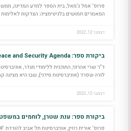
המאמרים חמושים בלגיטימציה: הצדקות לאלימות 
דצמבר 12, 2022
ביקורת ספר: Laura J. Shepherd, Narrating the Women, Peace and Security Agenda
לורה שפרד (אוניברסיטת סידני), שבו היא מציגה ק
דצמבר 12, 2022
ביקורת ספר: ענת שטרן, לוחמים במשפ