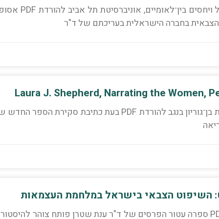
פרופ' אמל ג'מאל, בית הספר למדע המדינה, ממשל ויחסים בין־לאומיים, אוניברסיטת 
הצבאית בחברה הישראלית בעריכתם של ד"ר
ד"ר שרי אהרוני, התוכנית ללימודי מגדר, אוניברסיטת בן־גוריון בנגב להורדת PDF בעת כתיבת סקירת הספר הח
ריאה
ט: השיפוט הצבאי בישראל במלחמת העצמאות
פרופ' אורית רוזין, אוניברסיטת תל־אביב להורדת PDF ספרה עטור הפרסים של ד"ר ענת שטרן פותח צוהר להיסטו