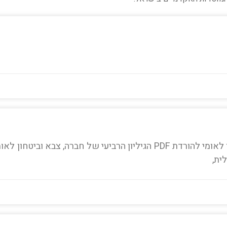
פרופ' אורי בר־יוסף, עורך ראשי חברה, צבא וביטחון לאומי להורדת PDF הגיליון הרביעי של חברה, צבא וביטחון ל
ית,