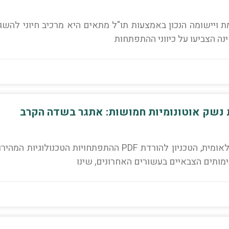
ת PDF טכנולוגיה מתקדמת ויישומה הנכון באמצעות תו"ל מתאים היא מרכיב חיוני להש
נה הצביעו על כיווני ההתפתחות
נשק אוטונומיות חמושות: אתגר בשדה הקרב
ד"ר ראובן גל, מוסד שמואל נאמן למחקר מדיניות לאומית, הטכניון להורדת PDF ההתפתחויות הטכנולוגיות המ
ותים הצבאיים בעשורים האחרונים, שינו