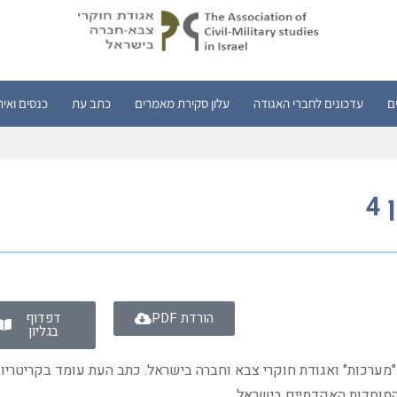
ם
עדכונים לחברי האגודה
עלון סקירת מאמרים
כתב עת
כנסים ואיר
4
הורדת PDF
דפדוף
בגליון
"מערכות" ואגודת חוקרי צבא וחברה בישראל. כתב העת עומד בקריטריונ
מוסדות האקדמיים בישראל.