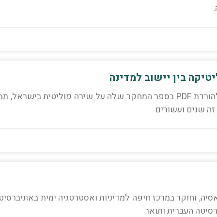
יטיקה בין יישוב למדינה
פרופ' חניטה גוטבלאט, אוניברסיטת בן־גוריון בנגב להורדת PDF בספר המחקר שלה על שירה פוליטית בישראל, 
זה שנים ועשורים
אסיה, וחוקר במרכז חיפה למדיניות ואסטרטגיה ימית באוניברסיט