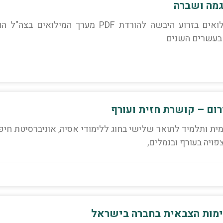
גמה ושברה
אל"ם (מיל') ד"ר אופיר קבילו, לשעבר רמ"ח מילואים בזרוע היבשה להורדת PDF מערך המילואים בצה
 בעשרים השנים
ם – קושרת חזית ועורף
ימית ותלמיד לתואר שלישי בחוג ללימודי אסיה, אוניברסיטת חיפ
ימות הצבאית בחברה בישראל